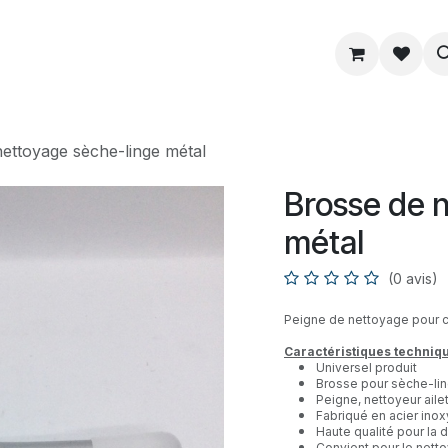
ue
Service
Astuce
À propos
ettoyage sèche-linge métal
Brosse de 
métal
(0 avis)
Peigne de nettoyage pour 
Caractéristiques techniqu
Universel produit
Brosse pour sèche-li
Peigne, nettoyeur aile
Fabriqué en acier inox
Haute qualité pour la d
Convient pour le net