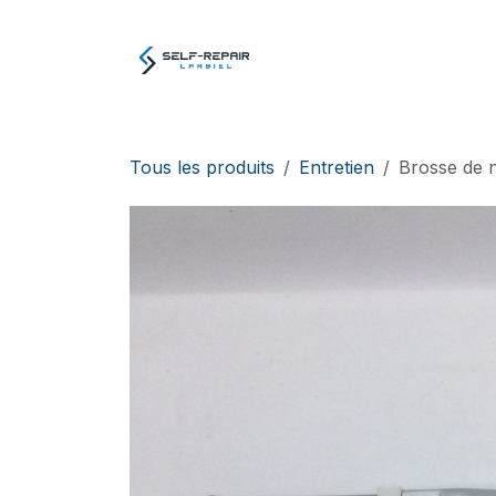
Se rendre au contenu
Atelier
E-boutiq
Tous les produits
Entretien
Brosse de n