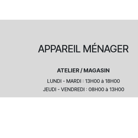
APPAREIL
MÉNAGER
ATELIER / MAGASIN
LUNDI - MARDI : 13H00 à 18H00
JEUDI - VENDREDI : 08H00 à 13H00
EN DÉPLACEMENT À DOMICILE
Pendant les autres tranches horaires
CONSEIL - VENTE - SAV - LIVRAISON - INSTALLATION - LOCATION - COACHING