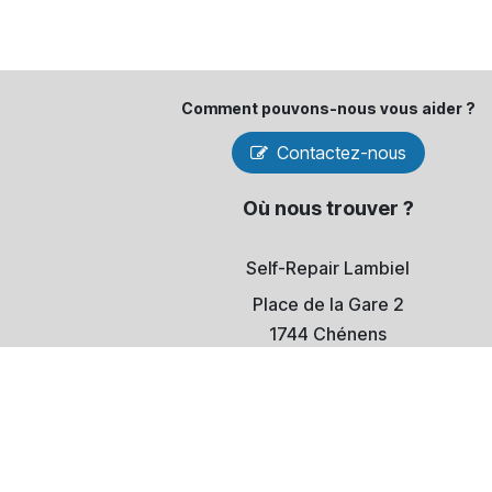
Comment pouvons-​nous vous aider ?
Contactez-nous
Où nous trouver ?
Self-Repair Lambiel
Place de la Gare 2
1744 Chénens
​CH - Suisse
Voir sur Go​​ogle Maps
+41 (0)79 784 42 20