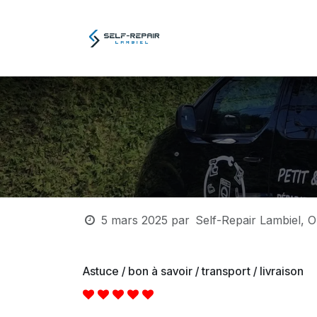
Se rendre au contenu
Atelier
E-boutiq
5 mars 2025
par
Self-Repair Lambiel, Ol
Astuce / bon à savoir / transport / livraison