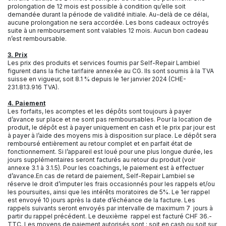
prolongation de 12 mois est possible à condition qu’elle soit
demandée durant la période de validité initiale. Au-delà de ce délai,
aucune prolongation ne sera accordée. Les bons cadeaux octroyés
suite à un remboursement sont valables 12 mois. Aucun bon cadeau
n’est remboursable.
3. Prix
Les prix des produits et services fournis par Self-Repair Lambiel
figurent dans la fiche tarifaire annexée au CG. Ils sont soumis à la TVA
suisse en vigueur, soit 8.1 % depuis le 1er janvier 2024 (CHE-
231.813.916 TVA).
4. Paiement
Les forfaits, les acomptes et les dépôts sont toujours à payer
d’avance sur place et ne sont pas remboursables. Pour la location de
produit, le dépôt est à payer uniquement en cash et le prix par jour est
à payer à l’aide des moyens mis à disposition sur place. Le dépôt sera
remboursé entièrement au retour complet et en parfait état de
fonctionnement. Si l’appareil est loué pour une plus longue durée, les
jours supplémentaires seront facturés au retour du produit (voir
annexe 3.1 à 3.1.5). Pour les coachings, le paiement est à effectuer
d’avance.En cas de retard de paiement, Self-Repair Lambiel se
réserve le droit d’imputer les frais occasionnés pour les rappels et/ou
les poursuites, ainsi que les intérêts moratoires de 5%. Le 1er rappel
est envoyé 10 jours après la date d’échéance de la facture. Les
rappels suivants seront envoyés par intervalle de maximum 7 jours à
partir du rappel précédent. Le deuxième rappel est facturé CHF 36.-
TTC. Les moyens de paiement autorisés sont : soit en cash ou soit sur