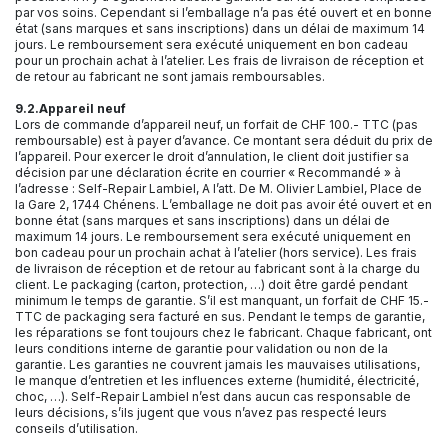
par vos soins. Cependant si l’emballage n’a pas été ouvert et en bonne
état (sans marques et sans inscriptions) dans un délai de maximum 14
jours. Le remboursement sera exécuté uniquement en bon cadeau
pour un prochain achat à l’atelier. Les frais de livraison de réception et
de retour au fabricant ne sont jamais remboursables.
9.2.Appareil neuf
Lors de commande d’appareil neuf, un forfait de CHF 100.- TTC (pas
remboursable) est à payer d’avance. Ce montant sera déduit du prix de
l’appareil. Pour exercer le droit d’annulation, le client doit justifier sa
décision par une déclaration écrite en courrier « Recommandé » à
l’adresse : Self-Repair Lambiel, A l’att. De M. Olivier Lambiel, Place de
la Gare 2, 1744 Chénens. L’emballage ne doit pas avoir été ouvert et en
bonne état (sans marques et sans inscriptions) dans un délai de
maximum 14 jours. Le remboursement sera exécuté uniquement en
bon cadeau pour un prochain achat à l’atelier (hors service). Les frais
de livraison de réception et de retour au fabricant sont à la charge du
client. Le packaging (carton, protection, …) doit être gardé pendant
minimum le temps de garantie. S’il est manquant, un forfait de CHF 15.-
TTC de packaging sera facturé en sus. Pendant le temps de garantie,
les réparations se font toujours chez le fabricant. Chaque fabricant, ont
leurs conditions interne de garantie pour validation ou non de la
garantie. Les garanties ne couvrent jamais les mauvaises utilisations,
le manque d’entretien et les influences externe (humidité, électricité,
choc, …). Self-Repair Lambiel n’est dans aucun cas responsable de
leurs décisions, s’ils jugent que vous n’avez pas respecté leurs
conseils d’utilisation.