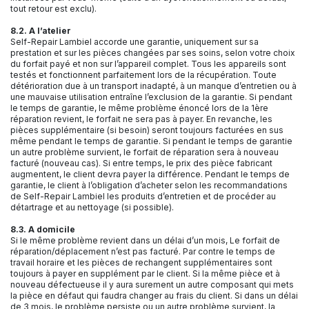
tout retour est exclu).
8.2. A l’atelier
Self-Repair Lambiel accorde une garantie, uniquement sur sa
prestation et sur les pièces changées par ses soins, selon votre choix
du forfait payé et non sur l’appareil complet. Tous les appareils sont
testés et fonctionnent parfaitement lors de la récupération. Toute
détérioration due à un transport inadapté, à un manque d’entretien ou à
une mauvaise utilisation entraîne l’exclusion de la garantie. Si pendant
le temps de garantie, le même problème énoncé lors de la 1ère
réparation revient, le forfait ne sera pas à payer. En revanche, les
pièces supplémentaire (si besoin) seront toujours facturées en sus
même pendant le temps de garantie. Si pendant le temps de garantie
un autre problème survient, le forfait de réparation sera à nouveau
facturé (nouveau cas). Si entre temps, le prix des pièce fabricant
augmentent, le client devra payer la différence. Pendant le temps de
garantie, le client à l’obligation d’acheter selon les recommandations
de Self-Repair Lambiel les produits d’entretien et de procéder au
détartrage et au nettoyage (si possible).
8.3. A domicile
Si le même problème revient dans un délai d’un mois, Le forfait de
réparation/déplacement n’est pas facturé. Par contre le temps de
travail horaire et les pièces de rechangent supplémentaires sont
toujours à payer en supplément par le client. Si la même pièce et à
nouveau défectueuse il y aura surement un autre composant qui mets
la pièce en défaut qui faudra changer au frais du client. Si dans un délai
de 3 mois, le problème persiste ou un autre problème survient, la