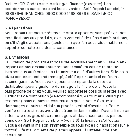
facture (QR-Code) par e-banking/e-finance (d’avance). Les
coordonnées bancaires sont les suivantes : Self-Repair Lambiel, 14-
988639-6, IBAN CH05 0900 0000 1498 8639 6, SWIFT/BIC :
POFICHBEXXX
5. Réparations
Self-Repair Lambiel se réserve le droit d’apporter, sans préavis, des
modifications aux produits, exclusivement à des fins d’améliorations,
ou s’il s’agit d’adaptations (couleur, …) que l’on peut raisonnablement
apporter compte tenu des circonstances.
6. Livraisons
La livraison de produits est possible exclusivement en Suisse. Self-
Repair Lambiel décline toute responsabilité en cas de retard de
livraison dus au fabricant, au fournisseur ou à d'autres tiers. Si le colis
et/ou contenant est endommagé, Self-Repair Lambiel ne fournit
aucune garantie. Vous avez 7 jours, à compter de la date de
distribution, pour signaler le dommage à la filiale de la Poste la
plus proche de chez vous. Veuillez apporter le colis ou la lettre avec
justificatif de distribution (« Recommandé », « Courrier A Plus » par
exemple), sans oublier le contenu afin que la poste évalue les
dommages et puisse établir un procès-verbal d’avarie. La Poste
vérifie ensuite si vous avez droit à une indemnisation. Pour la livraison
à domicile des gros électroménagers et des encombrants par les
soins de « Self-Repair Lambiel » (voir 2.6), la livraison s’effectue
jusqu’à devant la maison, l’immeuble ou tous types d’habitation (sur le
trottoir). C’est aux clients de placer l’appareil à l’intérieur de son
habitation.