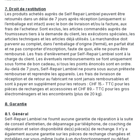
7. Droit de restitution
Les produits achetés auprès de Self Repair Lambiel peuvent être
retournés dans un délai de 7 jours après réception (uniquement si
l’emballage est intact) avec le bon de livraison et/ou la facture, aux
frais de l'acheteur. Sont exclus, les articles commandés auprès de
fournisseurs tiers à la demande du client, les exécutions spéciales, les
articles techniques et les articles déjà utilisés. La marchandise doit
parvenir au complet, dans l'emballage d'origine (fermé), en parfait état
et ne pas comporter d'inscription, faute de quoi, elle ne pourra être
remboursé. Les frais d'enlèvement par Self-Repair Lambiel sont à la
charge du client. Les éventuels remboursements se font uniquement
sous forme de bon cadeau, si tous les points énoncés sont en ordre.
Au-delà de 7 jours, Self-Repair Lambiel ne pourra sous aucun prétexte
rembourser et reprendre les appareils. Les frais de livraison de
réception et de retour au fabricant ne sont jamais remboursables et
sont à payer en supplément pour les retours : CHF 15.- TTC pour les
pièces de rechanges et accessoires et CHF 89.- TTC pour les gros
électroménagers et les encombrants (plus de 20 kg).
8. Garantie
8.1. Général
Self-Repair Lambiel ne fournit aucune garantie de réparation à la suite
de conseil d’entretien, de dépannage par téléphone, de coaching de
réparation et selon disponibilité de(s) pièce(s) de rechange. Il n’y a
également aucune garantie sur les pièces de rechange changées et
installées par vous-même (suite à un dysfonctionnement ou défaut,