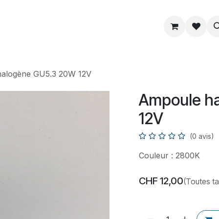
ue
Service
Astuce
À propos
alogène GU5.3 20W 12V
Ampoule h
12V
(0 avis)
Couleur : 2800K
CHF
12,00
(Toutes t