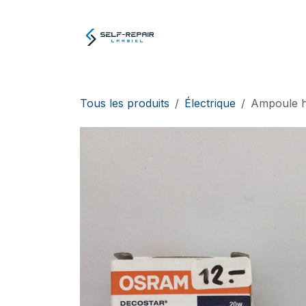
Se rendre au contenu
Atelier
E-boutiq
Tous les produits
Électrique
Ampoule h