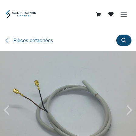
Se rendre au contenu
Pièces détachées