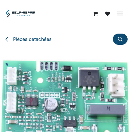
Se rendre au contenu
Pièces détachées