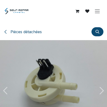
Se rendre au contenu
Pièces détachées