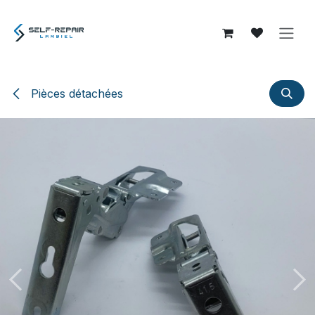
Se rendre au contenu
Pièces détachées