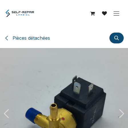
Se rendre au contenu
Pièces détachées