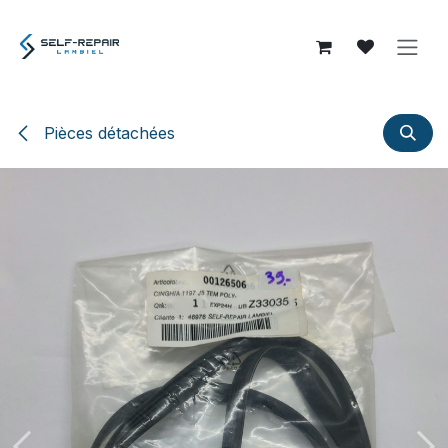
Se rendre au contenu
Pièces détachées