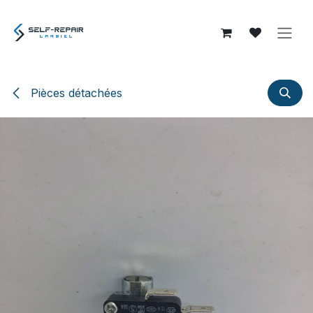
Se rendre au contenu
Pièces détachées