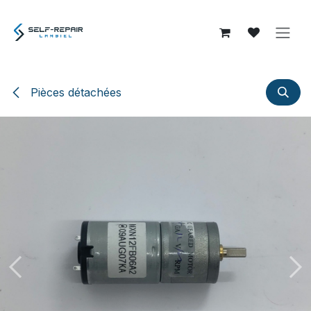
Se rendre au contenu
Pièces détachées