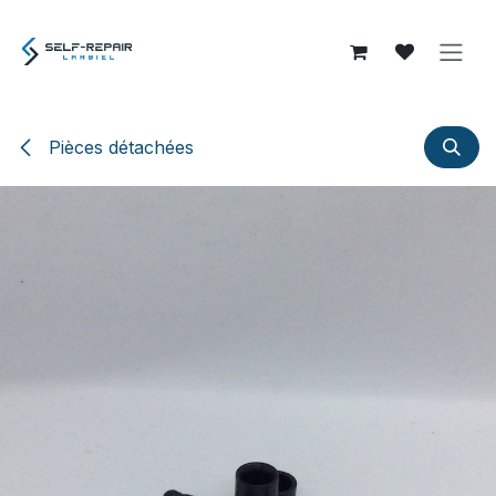
Se rendre au contenu
Pièces détachées