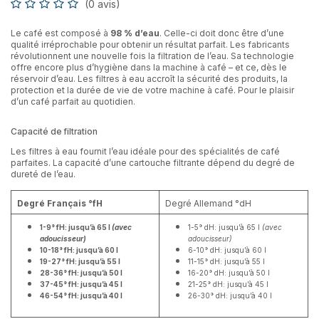
(0 avis)
Le café est composé à
98 % d’eau
. Celle-ci doit donc être d’une
qualité irréprochable pour obtenir un résultat parfait. Les fabricants
révolutionnent une nouvelle fois la filtration de l’eau. Sa technologie
offre encore plus d’hygiène dans la machine à café – et ce, dès le
réservoir d’eau. Les filtres à eau accroît la sécurité des produits, la
protection et la durée de vie de votre machine à café. Pour le plaisir
d’un café parfait au quotidien.
Capacité de filtration
Les filtres à eau fournit l’eau idéale pour des spécialités de café
parfaites. La capacité d’une cartouche filtrante dépend du degré de
dureté de l’eau.
Degré Français °fH
Degré Allemand °dH
1-9° fH: jusqu’à 65 l
(avec
1-5° dH: jusqu’à 65 l
(avec
adoucisseur)
adoucisseur)
10-18° fH: jusqu’à 60 l
6-10° dH: jusqu’à 60 l
19-27° fH: jusqu’à 55 l
11-15° dH: jusqu’à 55 l
28-36° fH: jusqu’à 50 l
16-20° dH: jusqu’à 50 l
37-45° fH: jusqu’à 45 l
21-25° dH: jusqu’à 45 l
46-54° fH: jusqu’à 40 l
26-30° dH: jusqu’à 40 l