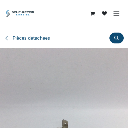
Se rendre au contenu
Pièces détachées