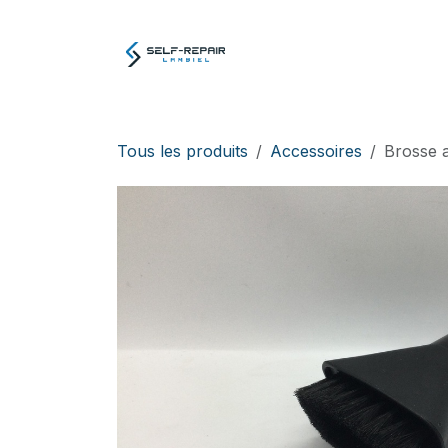
Se rendre au contenu
Atelier
E-boutiq
Tous les produits
Accessoires
Brosse 