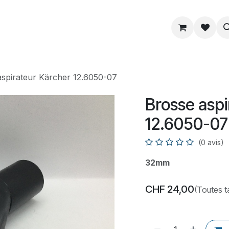
ue
Service
Astuce
À propos
aspirateur Kärcher 12.6050-07
Brosse aspi
12.6050-07
(0 avis)
32mm
CHF
24,00
(Toutes t