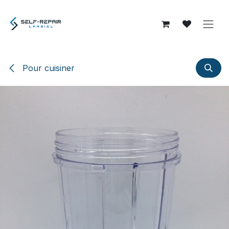
Se rendre au contenu
Pour cuisiner