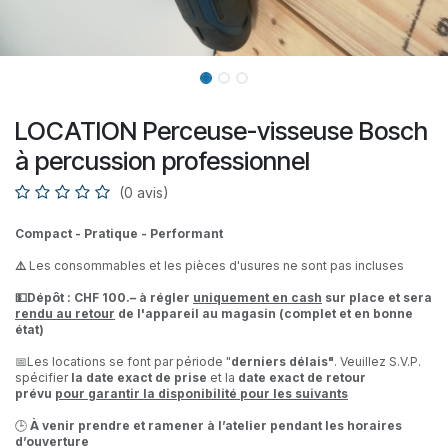
LOCATION Perceuse-visseuse Bosch
à percussion professionnel
(0 avis)
Compact - Pratique - Performant
⚠️
Les consommables et les pièces d'usures ne sont pas incluses
💵Dépôt : CHF 100.– à régler
uniquement en cash
sur place et sera
rendu au retour
de l'appareil au magasin (complet et en bonne
état)
📅Les locations se font par période "
derniers délais"
. Veuillez S.V.P.
spécifier
la date exact de prise
et la
date exact de retour
prévu
pour garantir la disponibilité pour les suivants
🕒
À venir prendre et ramener à l’atelier pendant les horaires
d’ouverture