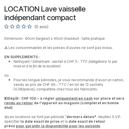
LOCATION Lave vaisselle
indépendant compact
(0 avis)
Dimension : 60cm (largeur) x 40cm (hauteur) : taille pratique
⚠️
Les consommables et les pièces d'usures ne sont pas inclus.
EN SUPPLEMENTS :
Nettoyant / Détartrant : sachet à CHF 5.- TTC (obligatoire 1x par
mois et à la fin de la location)
ou
Pour les longue périodes, je vous recommande d'avoir un carton,
vendu au prix de CHF 49.- TTC / en lot de 12 sachets
(4.08/pièce), compatible chez tous les fabricants.
💵Dépôt : CHF 100.– à régler
uniquement en cash
sur place et sera
rendu au retour
de l'appareil au magasin (complet et en bonne
état)
📅Les locations se font par période "
derniers délais"
. Veuillez S.V.P.
spécifier
la date exact de prise
et la
date exact de retour
prévu
pour garantir la disponibilité pour les suivants