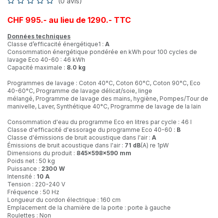
(0 avis)
CHF 995.- au lieu de 1290.- TTC
Données techniques
Classe d’efficacité énergétique1 :
A
Consommation énergétique pondérée en kWh pour 100 cycles de
lavage Eco 40-60 : 46 kWh
Capacité maximale :
8.0 kg
Programmes de lavage : Coton 40°C, Coton 60°C, Coton 90°C, Eco
40-60°C, Programme de lavage délicat/soie, linge
mélangé, Programme de lavage des mains, hygiène, Pompes/Tour de
manivelle, Laver, Synthétique 40°C, Programme de lavage de la lain
Consommation d'eau du programme Eco en litres par cycle : 46 l
Classe d'efficacité d'essorage du programme Eco 40-60 :
B
Classe d'émissions de bruit acoustique dans l'air :
A
Émissions de bruit acoustique dans l'air :
71 dB
(A) re 1pW
Dimensions du produit :
845x598x590 mm
Poids net : 50 kg
Puissance :
2300 W
Intensité :
10 A
Tension : 220-240 V
Fréquence : 50 Hz
Longueur du cordon électrique : 160 cm
Emplacement de la charnière de la porte : porte à gauche
Roulettes : Non