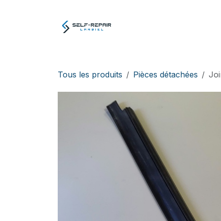
Se rendre au contenu
Atelier
E-boutiq
Tous les produits
Pièces détachées
Joi