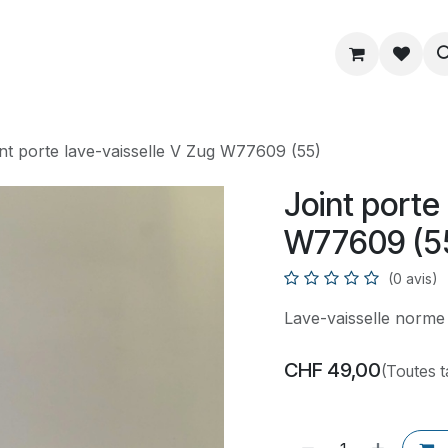
ue
Service
Astuce
À propos
nt porte lave-vaisselle V Zug W77609 (55)
Joint porte
W77609 (5
(0 avis)
Lave-vaisselle norme
CHF
49,00
(Toutes 