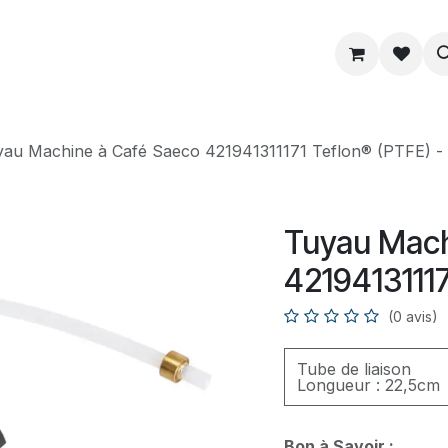
ue
Service
Astuce
À propos
au Machine à Café Saeco 421941311171 Teflon® (PTFE) - 
Tuyau Mach
42194131117
(0 avis)
Tube de liaison
Longueur : 22,5cm
Bon à Savoir :