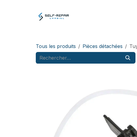
Se rendre au contenu
Atelier
E-boutiq
Tous les produits
Pièces détachées
Tuy