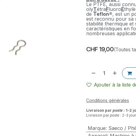
Le PTFE, aussi conn
oly
T
étra
F
luoro
É
thyl
de
Teflon®
, est un p
est reconnu pour sa 
stabilité thermique et
caractéristiques en f
nombreuses applicatio
CHF
19,00
(Toutes t
Ajouter à la liste 
Conditions générales
Livraison par
poste
: 1-2 j
Livraison par
poste
: 2-3 jou
Marque
:
Saeco / Phil
Appareil
:
Machine à 