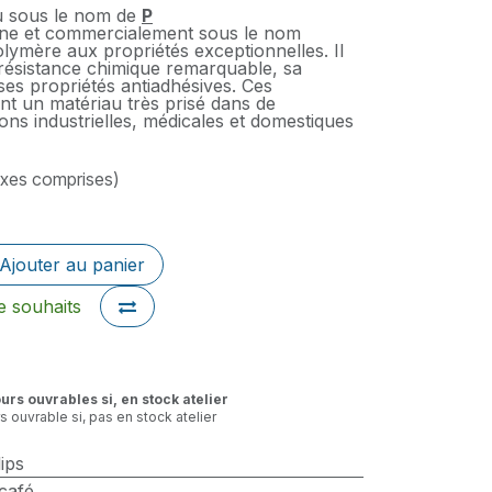
u sous le nom de
P​
ène et commercialement sous le nom
olymère aux propriétés exceptionnelles. Il
résistance chimique remarquable, sa
 ses propriétés antiadhésives. Ces
ont un matériau très prisé dans de
ns industrielles, médicales et domestiques
axes comprises)
Ajouter au panier
de souhaits
ours ouvrables si, en stock atelier
rs ouvrable si, pas en stock atelier
ips
café