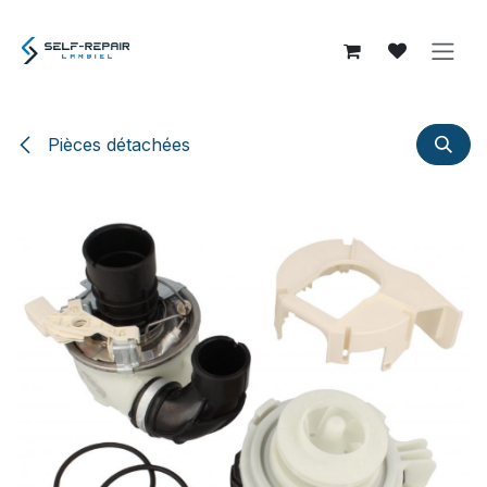
Se rendre au contenu
Pièces détachées