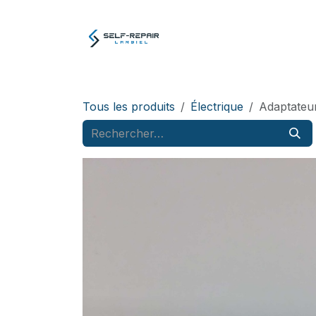
Se rendre au contenu
Atelier
E-boutiq
Tous les produits
Électrique
Adaptateur