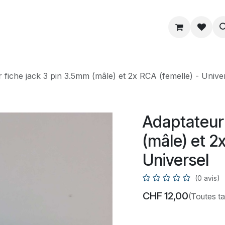
ue
Service
Astuce
À propos
 fiche jack 3 pin 3.5mm (mâle) et 2x RCA (femelle) - Unive
Adaptateur 
(mâle) et 2
Universel
(0 avis)
CHF
12,00
(Toutes t