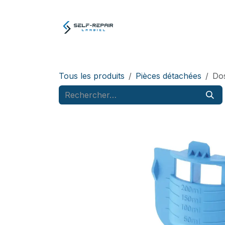
Se rendre au contenu
Atelier
E-boutiq
Tous les produits
Pièces détachées
Dos