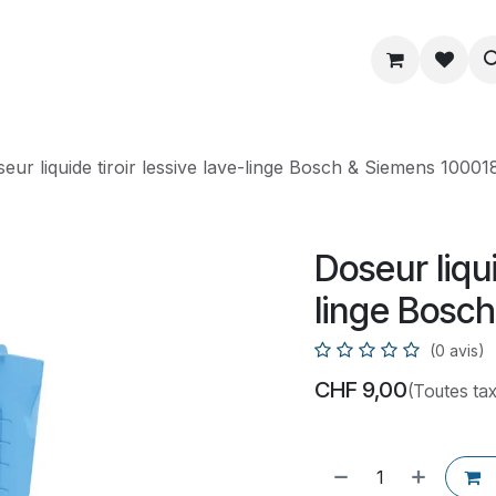
ue
Service
Astuce
À propos
eur liquide tiroir lessive lave-linge Bosch & Siemens 1000
Doseur liqui
linge Bosc
(0 avis)
CHF
9,00
(Toutes ta