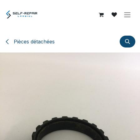
Se rendre au contenu
Pièces détachées