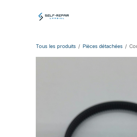
Se rendre au contenu
Atelier
E-boutiq
Tous les produits
Pièces détachées
Co