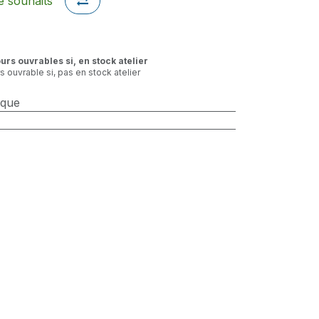
de souhaits
ours ouvrables si, en stock atelier
rs ouvrable si, pas en stock atelier
sque