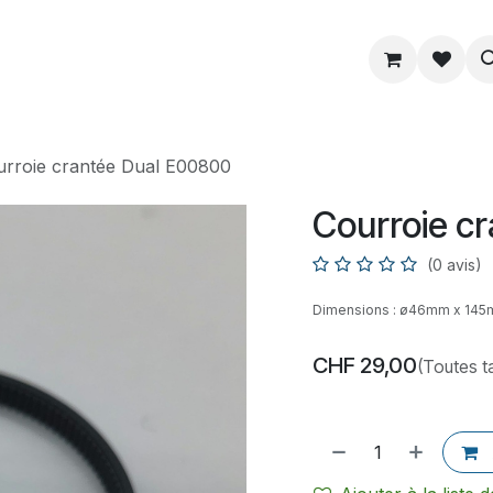
ue
Service
Astuce
À propos
urroie crantée Dual E00800
Courroie c
(0 avis)
Dimensions : ø46mm x 14
CHF
29,00
(Toutes t