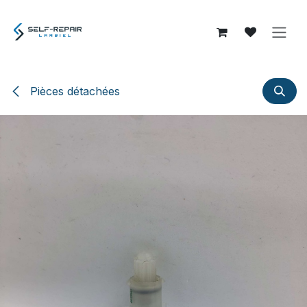
Se rendre au contenu
Pièces détachées