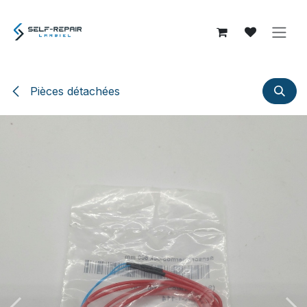
Se rendre au contenu
Pièces détachées