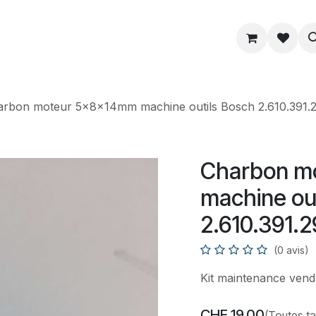
ue
Service
Astuce
À propos
arbon moteur 5x8x14mm machine outils Bosch 2.610.391.
Charbon m
machine ou
2.610.391.
(0 avis)
Kit maintenance vend
CHF
19,00
(Toutes t