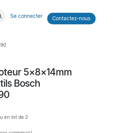
Se connecter
Contactez​​-nous
290
oteur 5x8x14mm
tils Bosch
290
u en lot de 2
axes comprises)