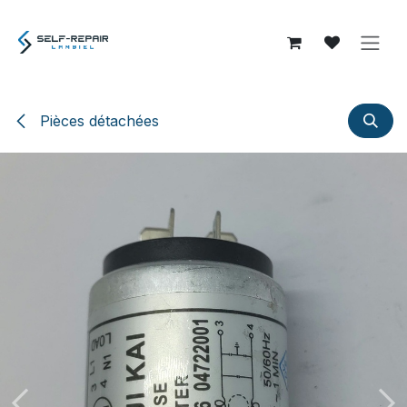
Se rendre au contenu
Pièces détachées