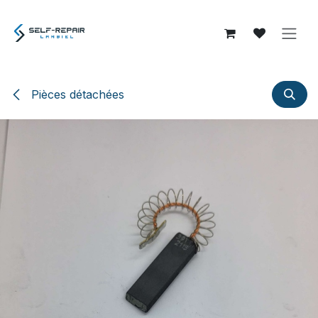
Se rendre au contenu
Pièces détachées