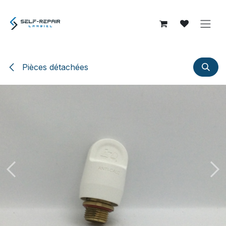
Se rendre au contenu
Pièces détachées