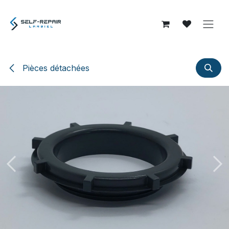
Se rendre au contenu
Pièces détachées