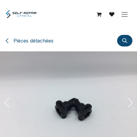
Se rendre au contenu
Pièces détachées