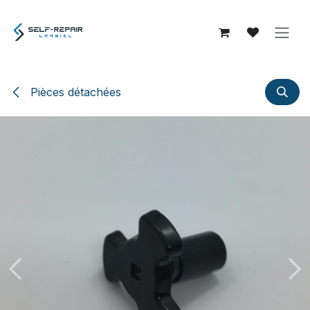
Se rendre au contenu
Pièces détachées