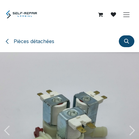
Se rendre au contenu
Pièces détachées