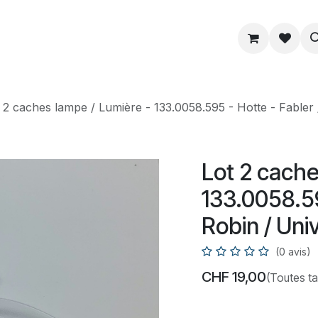
ue
Service
Astuce
À propos
 2 caches lampe / Lumière - 133.0058.595 - Hotte - Fabler 
Lot 2 cache
133.0058.59
Robin / Uni
(0 avis)
CHF
19,00
(Toutes t