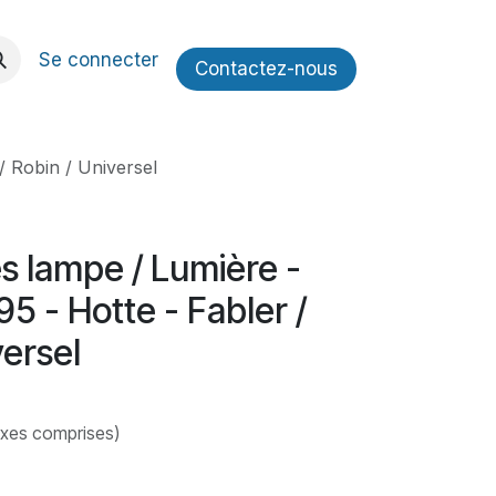
Se connecter
Contactez​​-nous
/ Robin / Universel
s lampe / Lumière -
5 - Hotte - Fabler /
versel
axes comprises)