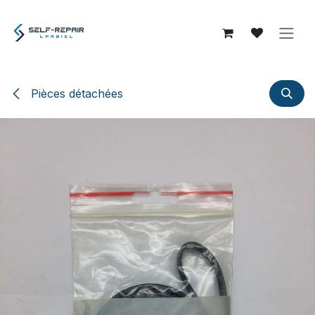
Se rendre au contenu
Pièces détachées