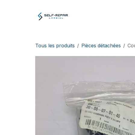
Se rendre au contenu
Atelier
E-boutiq
Tous les produits
Pièces détachées
Cou