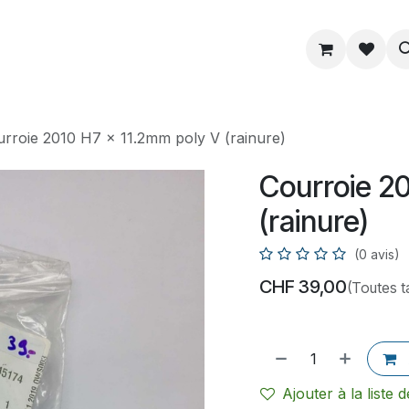
ue
Service
Astuce
À propos
rroie 2010 H7 x 11.2mm poly V (rainure)
Courroie 20
(rainure)
(0 avis)
CHF
39,00
(Toutes t
Ajouter à la liste 