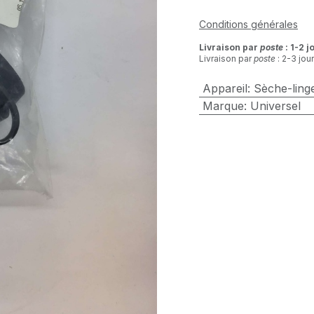
Conditions générales
Livraison par
poste
: 1-2 j
Livraison par
poste
: 2-3 jou
Appareil
:
Sèche-ling
Marque
:
Universel