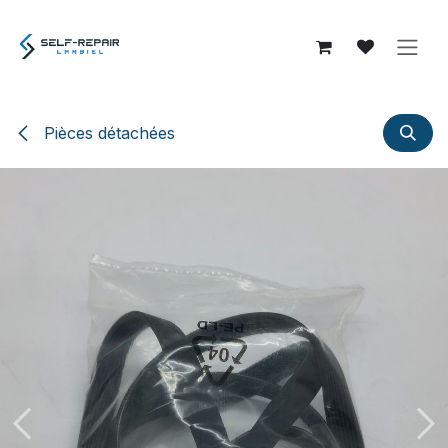
Se rendre au contenu
Pièces détachées