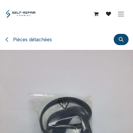
Se rendre au contenu
Pièces détachées