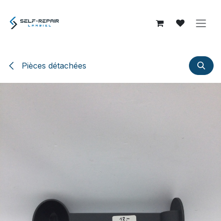
Se rendre au contenu
Pièces détachées