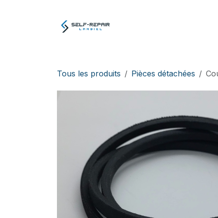
Se rendre au contenu
Atelier
E-boutiq
Tous les produits
Pièces détachées
Cou