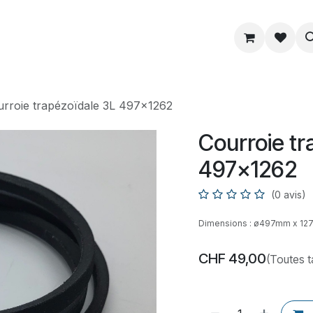
ue
Service
Astuce
À propos
rroie trapézoïdale 3L 497x1262
Courroie tr
497x1262
(0 avis)
Dimensions : ø497mm x 1
CHF
49,00
(Toutes 