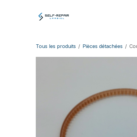
Se rendre au contenu
Atelier
E-boutiq
Tous les produits
Pièces détachées
Co