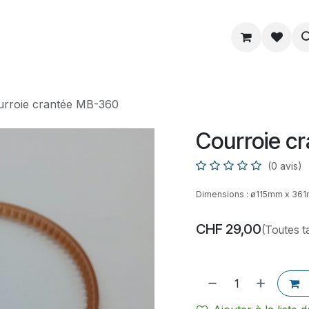
ue
Service
Astuce
À propos
urroie crantée MB-360
Courroie c
(0 avis)
Dimensions : ø115mm x 36
CHF
29,00
(Toutes t