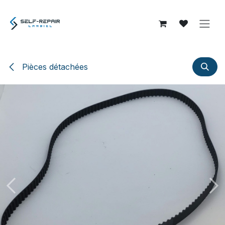
Se rendre au contenu
Pièces détachées