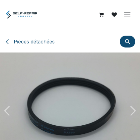
Se rendre au contenu
Pièces détachées