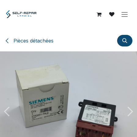
Se rendre au contenu
Pièces détachées