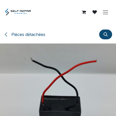
Se rendre au contenu
Pièces détachées