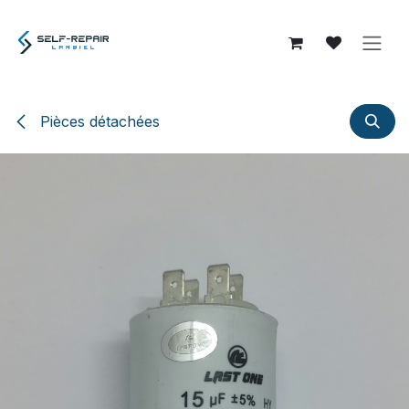
Se rendre au contenu
Pièces détachées